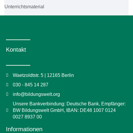
Unterrichtsmaterial
– Leitung eigener Unterrichtseinheiten (Online und
Präsenz)
– Entwicklung von E-Learning-Angeboten für das
Kontakt
Selbststudium
– Beaufsichtigung offizieller telc-Prüfungen
Waetzoldtstr. 5 | 12165 Berlin
030 - 845 14 287
– und und
info@bildungswelt.org
Wir freuen uns auf deine Bewerbung an
Herrn Aktas
Unsere Bankverbindung: Deutsche Bank, Empfänger:
BW Bildungswelt GmbH, IBAN: DE48 1007 0124
0027 8937 00
Jetzt Bewerben
Informationen