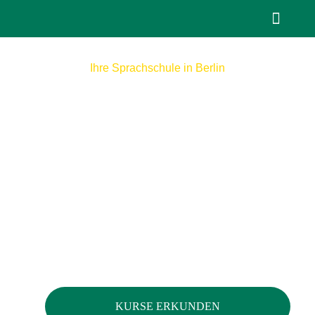
TELC-Prüfungen
Ihre Sprachschule in Berlin
Willkommen in der
Bildungswelt
Berlin-Steglitz
KURSE ERKUNDEN