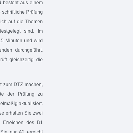
nd besteht aus einem
 schriftliche Prüfung
tlich auf die Themen
estgelegt sind. Im
 15 Minuten und wird
nden durchgeführt.
üft gleichzeitig die
est zum DTZ machen,
lte der Prüfung zu
lmäßig aktualisiert.
e erhalten Sie zwei
i Erreichen des B1
 Sie nur A2 erreicht