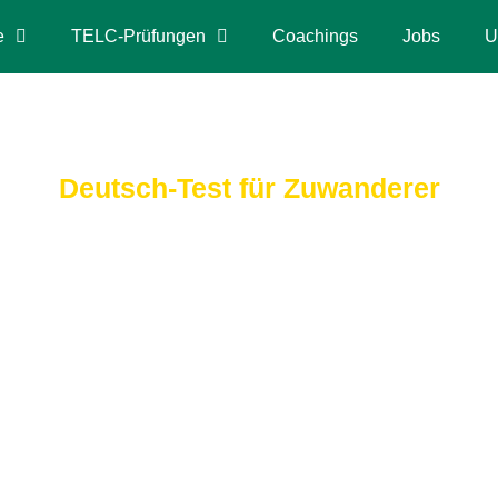
e
TELC-Prüfungen
Coachings
Jobs
U
Deutsch-Test für Zuwanderer
ter Deutsch-Test fü